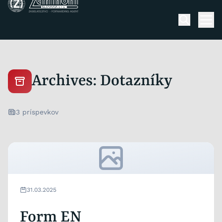
Skip to content
Men
Archives:
Dotazníky
3 príspevkov
31.03.2025
Form EN