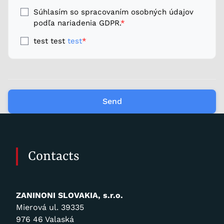
Súhlasím so spracovaním osobných údajov
podľa nariadenia GDPR.
*
test test
test
*
Send
Contacts
ZANINONI SLOVAKIA, s.r.o.
Mierová ul. 39335
976 46 Valaská