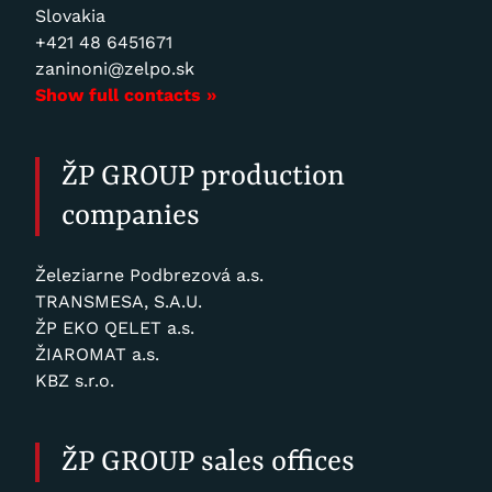
Slovakia
+421 48 6451671
zaninoni@zelpo.sk
Show full contacts »
ŽP GROUP production
companies
Železiarne Podbrezová a.s.
TRANSMESA, S.A.U.
ŽP EKO QELET a.s.
ŽIAROMAT a.s.
KBZ s.r.o.
ŽP GROUP sales offices