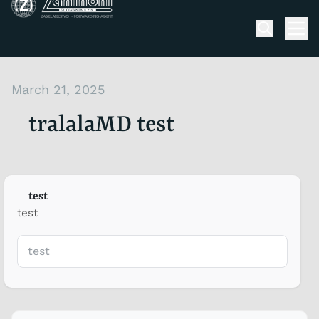
Skip to content
Men
March 21, 2025
tralalaMD test
test
test