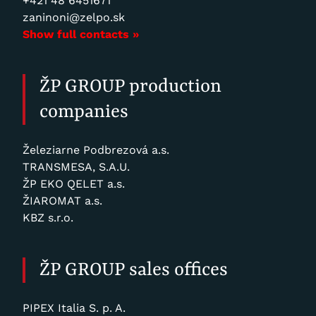
+421 48 6451671
zaninoni@zelpo.sk
Show full contacts »
ŽP GROUP production
companies
Železiarne Podbrezová a.s.
TRANSMESA, S.A.U.
ŽP EKO QELET a.s.
ŽIAROMAT a.s.
KBZ s.r.o.
ŽP GROUP sales offices
PIPEX Italia S. p. A.