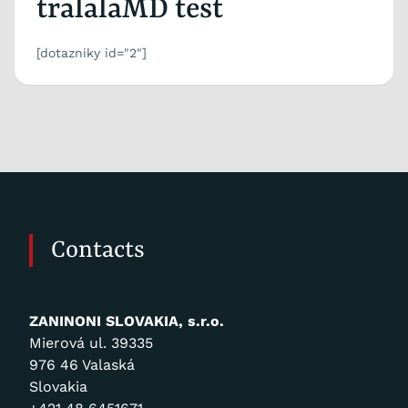
tralalaMD test
[dotazniky id="2"]
Contacts
ZANINONI SLOVAKIA, s.r.o.
Mierová ul. 39335
976 46 Valaská
Slovakia